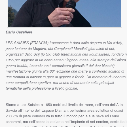
Dario Cavaliere
LES SAISIES (FRANCIA) L’occasione è data dalla disputa in Val d’Arly,
poco lontano da Megève, dei Campionati Mondiali giornalisti di sci,
organizzati dallo Scij (lo Ski Club International des Journalistes, fondato n
1955 per aggirare in un certo senso i legacci messi alla stampa dall’allora
guerra fredda, facendo così comunicare giornalisti dei due blocchi)
manifestazione giunta alla 66^ edizione che mette a confronto sciatori di
una trentina di nazioni in gare di gigante e fondo. Un momento di incontro
sana competizione sportiva, ma anche di confronto sulle principali
tematiche della professione a livello globale.
Siamo a Les Saisies a 1650 metri sul livello del mare, nell’area dell’Alta
Savoia all’interno dell’Espace Diamant bellissima area sciistica di quasi
200 km di piste conosciuta in tutto il mondo per la sua neve ed i suoi
panorami, ma nell’occasione siamo nell’impianto di sci nordico, costruito i