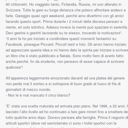
60 chilometri. Ho viaggiato tanto, Finlandia, Russia, mi son allenato in
Svizzera. Tutte le gare su lunga distanza che potevo affrontare andavo a
farle. Gareggio quasi ogni weekend, perché amo divertirmi con gli amici
facendo questo sport. Prima durante i 2 minuti della discesa pensavi a
niente, eri solo istintivo. Adesso invece la mente può spaziare in serenità.
Devi gestire e gestirti lavorando su te stesso, trovando le motivazioni”.
“3 anni fa ho poi iniziato a condividere questi momenti fantastici su
Facebook, prosegue Piccard. Piccoli testi e foto. Gli amici hanno iniziato
ad apprezzare questa idea e mi hanno dato la spinta per iniziare a scriver
un libro che è stato pubblicato a Natale. Sono molto fiero di averlo fatto
anche perché, fin da studente, non pensavo di esser capace di scrivere
qualcosa”!
All’apparenza leggermente emozionato davanti ad una platea del genere
non perde mai il sorriso e si sottopone di buon grado al fuoco di fila di
giornalisti di mezzo mondo.
- Non le è mai mancato il circo bianco?
“E’ stata una scelta maturata ed arrivata pian piano. Nel 1996, a 32 anni, 
lasciato l’alto livello ed ho continuato a fare gare minori fino a smettere de
tutto qualche anno dopo. Dovevo pensare alla famiglia. Prima il negozio d
articoli sportivi (dove nel seminterrato ci sono i trofei sportivi con le