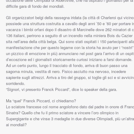
occasione delle Olimpiadi di Albertiville, che ha ospitato i giornalisti per la
difficile gara di fondo dei mondiali.
Gli organizzatori belgi della rassegna iridata (la città di Charleroi qui vicino
possiede una struttura costruita a cavallo degli anni ’50 e ’60 per portare i
vacanza i bimbi orfani dopo il disastro di Marcinelle dove 262 minatori di c
136 italiani, perirono a seguito di un incendio nella miniera Bois du Cazier
sita nell’area della città belga. Qui sono stati ospitati i 150 partecipanti all
manifestazione che per questo legame con la storia ha avuto per i “nostri”
un pizzico di emozione in più) annunciano nel post gara l’arrivo di un ospi
d’eccezione ed i giornalisti storicamente curiosi iniziano a farsi domande.
Ad un certo punto, lungo il tracciato di fondo, arriva di buon passo una
sagoma minuta, vestita di nero. Fisico asciutto ma nervoso, incedere
sapiente sugli attrezzi. Arriva a tiro del gruppo, si toglie gli sci e si avvici
sorridendo.
“Signori, vi presento Franck Piccard”, dice lo speaker della gara.
Ma “quel” Franck Piccard, ci chiediamo?
Lo sciatore francese col nome angolofono dato dal padre in onore di Fran
Sinatra? Quello che fu il primo sciatore a vincere l’oro olimpico in
Supergigante e che vinse 3 medaglie in due diverse Olimpiadi, più un’altra
ai mondiali?