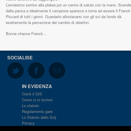
L’ennesimo sorriso alla platea poi un cenno di saluto con la mano. Scende
dalla panca e idealmente il campione sparisce e torna ad essere il Franck
Piccard di tutti i giorni. Guardarlo allontanarsi con gli sci da fondo dà
esattamente la percezione del cambio di obiettivi.
Bonne chance Franck…
SOCIALISE
IN EVIDENZA
Cos'è il GIS
Come ci si iscrive
Lo statuto
Regolamento gare
Lo Statuto dello Scij
Privacy