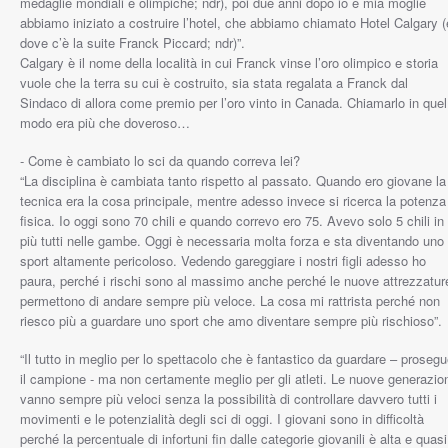
medaglie mondiali e olimpiche; ndr), poi due anni dopo io e mia moglie
abbiamo iniziato a costruire l’hotel, che abbiamo chiamato Hotel Calgary (
dove c’è la suite Franck Piccard; ndr)”.
Calgary è il nome della località in cui Franck vinse l’oro olimpico e storia
vuole che la terra su cui è costruito, sia stata regalata a Franck dal
Sindaco di allora come premio per l’oro vinto in Canada. Chiamarlo in quel
modo era più che doveroso…
- Come è cambiato lo sci da quando correva lei?
“La disciplina è cambiata tanto rispetto al passato. Quando ero giovane la
tecnica era la cosa principale, mentre adesso invece si ricerca la potenza
fisica. Io oggi sono 70 chili e quando correvo ero 75. Avevo solo 5 chili in
più tutti nelle gambe. Oggi è necessaria molta forza e sta diventando uno
sport altamente pericoloso. Vedendo gareggiare i nostri figli adesso ho
paura, perché i rischi sono al massimo anche perché le nuove attrezzatur
permettono di andare sempre più veloce. La cosa mi rattrista perché non
riesco più a guardare uno sport che amo diventare sempre più rischioso”.
“Il tutto in meglio per lo spettacolo che è fantastico da guardare – proseg
il campione - ma non certamente meglio per gli atleti. Le nuove generazio
vanno sempre più veloci senza la possibilità di controllare davvero tutti i
movimenti e le potenzialità degli sci di oggi. I giovani sono in difficoltà
perché la percentuale di infortuni fin dalle categorie giovanili è alta e quasi