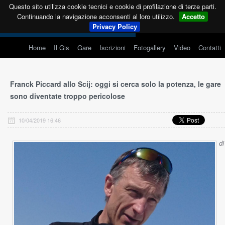
Questo sito utilizza cookie tecnici e cookie di profilazione di terze parti.
Continuando la navigazione acconsenti al loro utilizzo.
Accetto
Privacy Policy
Home
Il Gis
Gare
Iscrizioni
Fotogallery
Video
Contatti
Franck Piccard allo Scij: oggi si cerca solo la potenza, le gare
sono diventate troppo pericolose
10/04/2019 16:46
di