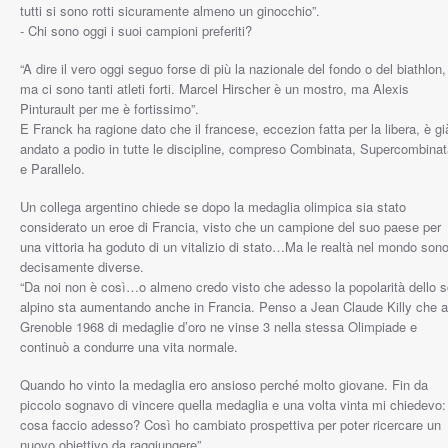
tutti si sono rotti sicuramente almeno un ginocchio”.
- Chi sono oggi i suoi campioni preferiti?
“A dire il vero oggi seguo forse di più la nazionale del fondo o del biathlon,
ma ci sono tanti atleti forti. Marcel Hirscher è un mostro, ma Alexis
Pinturault per me è fortissimo”.
E Franck ha ragione dato che il francese, eccezion fatta per la libera, è gi
andato a podio in tutte le discipline, compreso Combinata, Supercombina
e Parallelo.
Un collega argentino chiede se dopo la medaglia olimpica sia stato
considerato un eroe di Francia, visto che un campione del suo paese per
una vittoria ha goduto di un vitalizio di stato…Ma le realtà nel mondo son
decisamente diverse.
“Da noi non è così…o almeno credo visto che adesso la popolarità dello s
alpino sta aumentando anche in Francia. Penso a Jean Claude Killy che a
Grenoble 1968 di medaglie d’oro ne vinse 3 nella stessa Olimpiade e
continuò a condurre una vita normale.
Quando ho vinto la medaglia ero ansioso perché molto giovane. Fin da
piccolo sognavo di vincere quella medaglia e una volta vinta mi chiedevo:
cosa faccio adesso? Così ho cambiato prospettiva per poter ricercare un
nuovo obiettivo da raggiungere”.