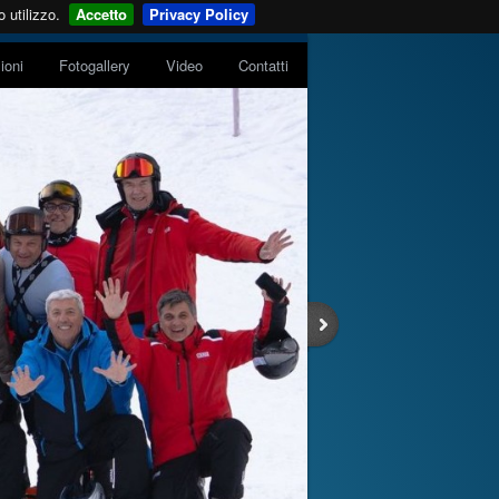
 utilizzo.
Accetto
Privacy Policy
zioni
Fotogallery
Video
Contatti