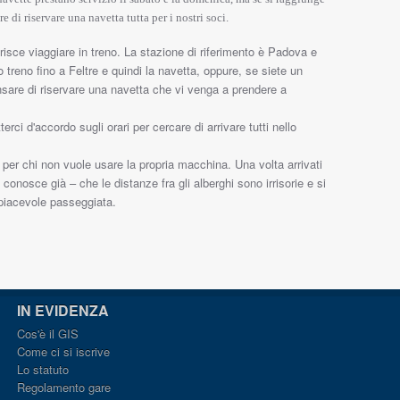
 di riservare una navetta tutta per i nostri soci.
risce viaggiare in treno. La stazione di riferimento è Padova e
o treno fino a Feltre e quindi la navetta, oppure, se siete un
sare di riservare una navetta che vi venga a prendere a
ci d'accordo sugli orari per cercare di arrivare tutti nello
per chi non vuole usare la propria macchina. Una volta arrivati
conosce già – che le distanze fra gli alberghi sono irrisorie e si
piacevole passeggiata.
IN EVIDENZA
Cos'è il GIS
Come ci si iscrive
Lo statuto
Regolamento gare