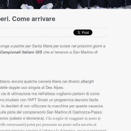
beri. Come arrivare
cinge a partire per Santa Maria per sciare nei prossimi giorni a
Campionati Italiani GIS
che si terranno a San Martino di
iamo ancora qualche camera libera nei diversi alberghi
delle doppie uso singola al Des Alpes.
via di ultimazione ma nell'attesa vogliamo parlarvi di come
amo studiato con l'APT Smart un programma davvero facile
hi lo desideri di non utilizzare la macchina per questa vacanza.
sulle piste del comprensorio San Martino di Castrozza-Passo
eviso (sabato e domenica).
Chi sceglie di viaggiare in aereo (e
ffe interessanti) potrà poi prenotare un posto sulla navetta al
navette prestano servizio il sabato e la domenica, ma se si raggiunge