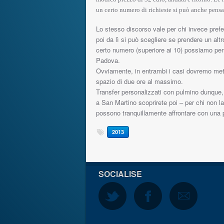
un certo numero di richieste si può anche pensare
Lo stesso discorso vale per chi invece prefe
poi da lì si può scegliere se prendere un altr
certo numero (superiore ai 10) possiamo pen
Padova.
Ovviamente, in entrambi i casi dovremo metter
spazio di due ore al massimo.
Transfer personalizzati con pulmino dunque, 
a San Martino scoprirete poi – per chi non la 
possono tranquillamente affrontare con una 
2013
SOCIALISE