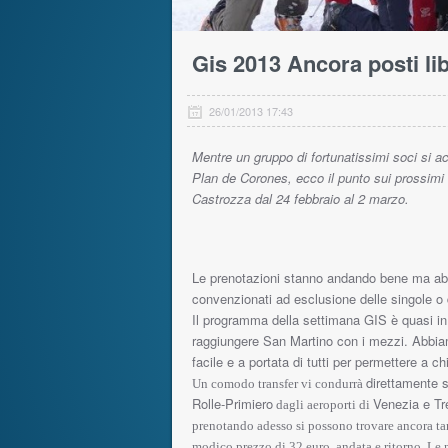
Gis 2013 Ancora posti li
26/01/2013 17:43
Mentre un gruppo di fortunatissimi soci si ac
Plan de Corones, ecco il punto sui prossimi
Castrozza dal 24 febbraio al 2 marzo.
Le prenotazioni stanno andando bene ma abb
convenzionati ad esclusione delle singole o 
Il programma della settimana GIS è quasi in 
raggiungere San Martino con i mezzi. Abbi
facile e a portata di tutti per permettere a c
direttamente 
Un comodo transfer vi condurrà
Rolle-Primiero
Venezia e Tr
dagli aeroporti di
prenotando adesso si possono trovare ancora tari
modico prezzo di 32 euro, andata e ritorno. Le 