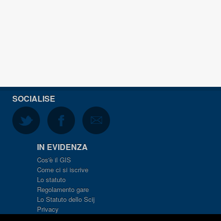
SOCIALISE
IN EVIDENZA
Cos'è il GIS
Come ci si iscrive
Lo statuto
Regolamento gare
Lo Statuto dello Scij
Privacy