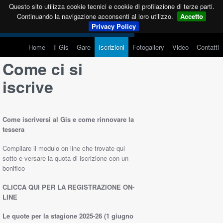
Questo sito utilizza cookie tecnici e cookie di profilazione di terze parti.
Continuando la navigazione acconsenti al loro utilizzo.
Accetto
Privacy Policy
Home
Il Gis
Gare
Iscrizioni
Fotogallery
Video
Contatti
Come ci si
iscrive
Come iscriversi al Gis e come rinnovare la
tessera
Compilare il modulo on line che trovate qui
sotto e versare la quota di iscrizione con un
bonifico
CLICCA QUI PER LA REGISTRAZIONE ON-
LINE
Le quote per la stagione 2025-26 (1 giugno